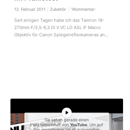
12. Februar 2011
Zubehör
1Kommentar
Seit einigen Tagen habe ich das Tamron 18-
270mm F/3,5-6,3 Di II VC LD ASL IF Macro
Objektiv für Canon Spiegelreflexkameras an...
Sie sehen gerade einen
Platzhalterinhalt von
YouTube
. Um auf
den eigentlichen Inhalt zuzugreifen,