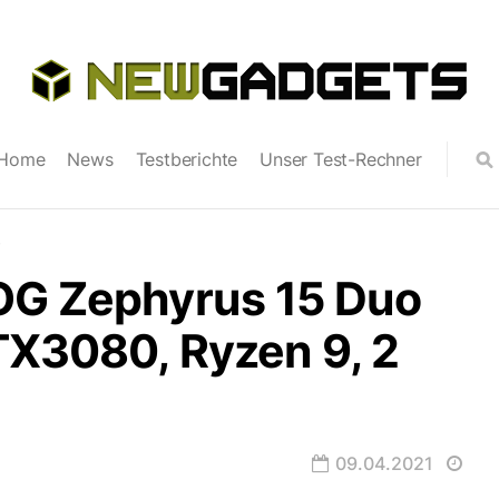
Home
News
Testberichte
Unser Test-Rechner
O
OG Zephyrus 15 Duo
TX3080, Ryzen 9, 2
09.04.2021