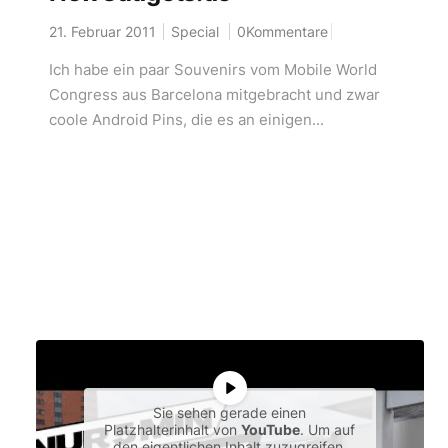
21. Februar 2011
Special
0Kommentare
Ich habe ein paar Souvenirs vom Mobile World
Congress aus Barcelona mitgebracht und zwar
coole Android Pins, die es an einigen...
Sie sehen gerade einen
Platzhalterinhalt von
YouTube
. Um auf
den eigentlichen Inhalt zuzugreifen,