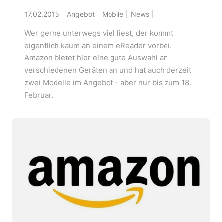
17.02.2015
Angebot
Mobile
News
Wer gerne unterwegs viel liest, der kommt
eigentlich kaum an einem eReader vorbei.
Amazon bietet hier eine gute Auswahl an
verschiedenen Geräten an und hat auch derzeit
zwei Modelle im Angebot - aber nur bis zum 18.
Februar.