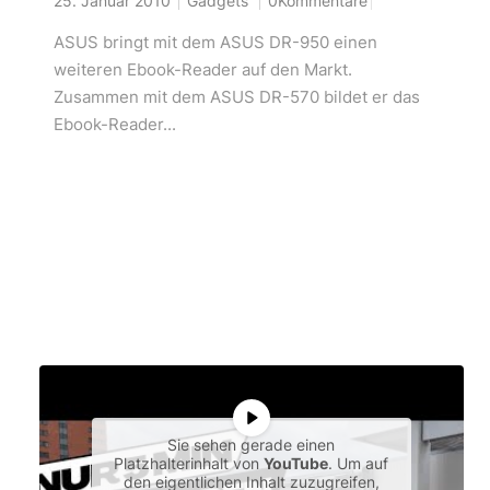
25. Januar 2010
Gadgets
0Kommentare
ASUS bringt mit dem ASUS DR-950 einen
weiteren Ebook-Reader auf den Markt.
Zusammen mit dem ASUS DR-570 bildet er das
Ebook-Reader...
Sie sehen gerade einen
Platzhalterinhalt von
YouTube
. Um auf
den eigentlichen Inhalt zuzugreifen,