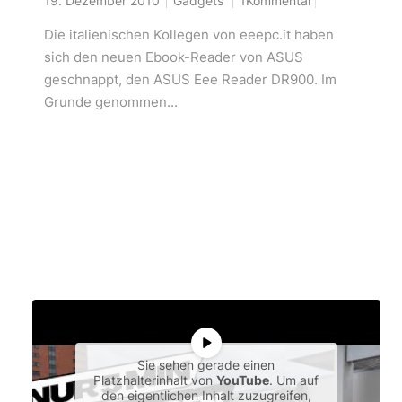
19. Dezember 2010
Gadgets
1Kommentar
Die italienischen Kollegen von eeepc.it haben
sich den neuen Ebook-Reader von ASUS
geschnappt, den ASUS Eee Reader DR900. Im
Grunde genommen...
Sie sehen gerade einen
Platzhalterinhalt von
YouTube
. Um auf
den eigentlichen Inhalt zuzugreifen,