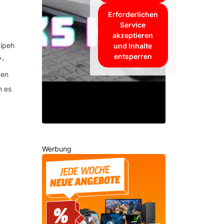
Erforderlichen
Service
akzeptieren
ipeh
und Inhalte
entsperren
7-
gen
n es
Werbung