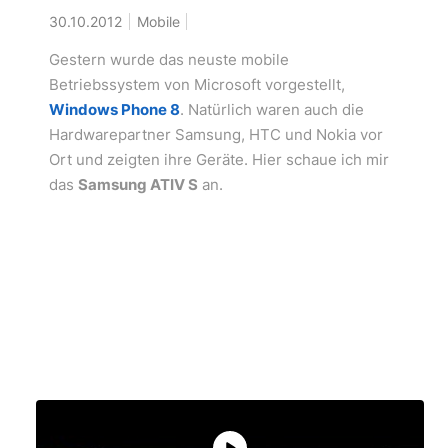
30.10.2012
Mobile
Gestern wurde das neuste mobile
Betriebssystem von Microsoft vorgestellt,
Windows Phone 8
. Natürlich waren auch die
Hardwarepartner Samsung, HTC und Nokia vor
Ort und zeigten ihre Geräte. Hier schaue ich mir
das
Samsung ATIV S
an.