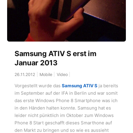
Samsung ATIV S erst im
Januar 2013
26.11.2012
Mobile
Video
Vorgestellt wurde das
Samsung ATIV S
ja bereits
im September auf der IFA in Berlin und war somit
das erste Windows Phone 8 Smartphone was ich
in den Händen halten konnte. Samsung hat es
leider nicht pünktlich im Oktober zum Windows
Phone 8 Start geschafft dieses Smarthone auf
den Markt zu bringen und so wie es aussieht