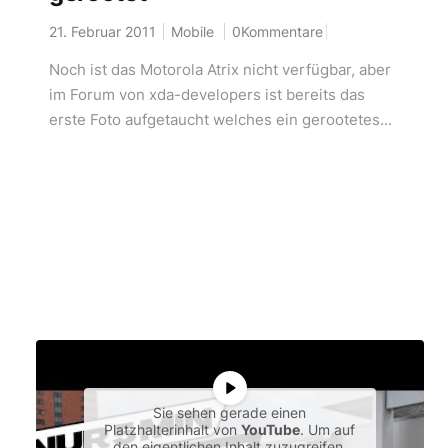
21. Februar 2011
Mobile
0Kommentare
Noch ist das Motorola Atrix nicht verfügbar, aber
im Forum von xda-developers ist bereits das
erste Foto aufgetaucht welches ein gerootetes...
Sie sehen gerade einen
Platzhalterinhalt von
YouTube
. Um auf
den eigentlichen Inhalt zuzugreifen,