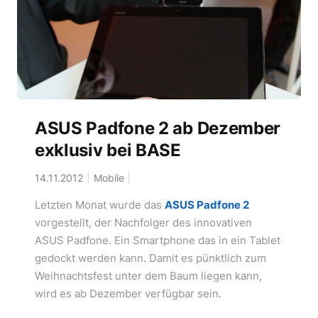
ASUS Padfone 2 ab Dezember
exklusiv bei BASE
14.11.2012
Mobile
Letzten Monat wurde das
ASUS Padfone 2
vorgestellt, der Nachfolger des innovativen
ASUS Padfone. Ein Smartphone das in ein Tablet
gedockt werden kann. Damit es pünktlich zum
Weihnachtsfest unter dem Baum liegen kann,
wird es ab Dezember verfügbar sein.