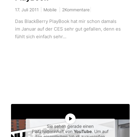
17. Juli 2011
Mobile
2Kommentare
Das BlackBerry PlayBook hat mir schon damals
im Januar auf der CES sehr gut gefallen, denn es
fühlt sich einfach sehr...
Sie sehen gerade einen
Platzhalterinhalt von
YouTube
. Um auf
den eigentlichen Inhalt zuzugreifen,