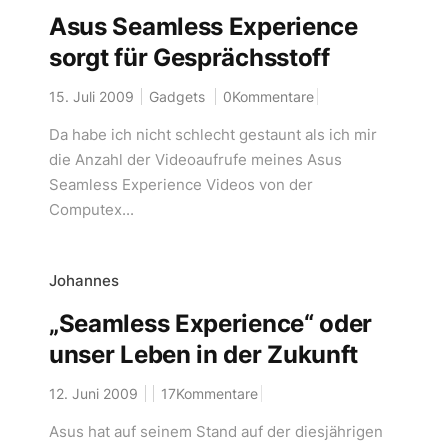
Asus Seamless Experience
sorgt für Gesprächsstoff
15. Juli 2009
Gadgets
0Kommentare
Da habe ich nicht schlecht gestaunt als ich mir
die Anzahl der Videoaufrufe meines Asus
Seamless Experience Videos von der
Computex...
Johannes
„Seamless Experience“ oder
unser Leben in der Zukunft
12. Juni 2009
17Kommentare
Asus hat auf seinem Stand auf der diesjährigen