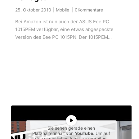
25. Oktober 2010
Mobile
0Kommentare
Bei Amazon ist nun auch der ASUS Eee PC
1015PEM verfügbar, eine etwas abgespeckte
Version des Eee PC 1015PN. Der 1015PEM...
Sie sehen gerade einen
Platzhalterinhalt von
YouTube
. Um auf
den eigentlichen Inhalt zuzugreifen,