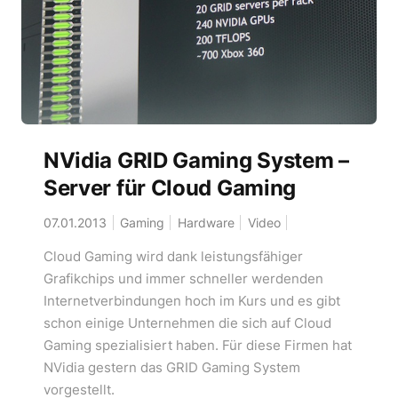
NVidia GRID Gaming System –
Server für Cloud Gaming
07.01.2013
Gaming
Hardware
Video
Cloud Gaming wird dank leistungsfähiger
Grafikchips und immer schneller werdenden
Internetverbindungen hoch im Kurs und es gibt
schon einige Unternehmen die sich auf Cloud
Gaming spezialisiert haben. Für diese Firmen hat
NVidia gestern das GRID Gaming System
vorgestellt.