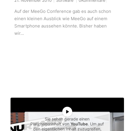
21. November 2010
Software
0Kommentare
Auf der MeeGo Conference gab es auch schon
einen kleinen Ausblick wie MeeGo auf einem
Smartphone aussehen könnte. Bisher haben
wir...
Sie sehen gerade einen
Platzhalterinhalt von
YouTube
. Um auf
den eigentlichen Inhalt zuzugreifen,