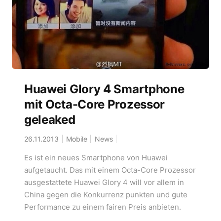
Huawei Glory 4 Smartphone
mit Octa-Core Prozessor
geleaked
26.11.2013
Mobile
News
Es ist ein neues Smartphone von Huawei
aufgetaucht. Das mit einem Octa-Core Prozessor
ausgestattete Huawei Glory 4 will vor allem in
China gegen die Konkurrenz punkten und gute
Performance zu einem fairen Preis anbieten.