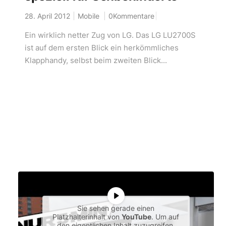
28. April 2012
Mobile
0Kommentare
Ein wirklich netter Zug von LG. Das LG LU2700S
ist auf dem ersten Blick ein herkömmliches
Klapphandy, selbst beim zweiten Blick...
Sie sehen gerade einen
Platzhalterinhalt von
YouTube
. Um auf
den eigentlichen Inhalt zuzugreifen,