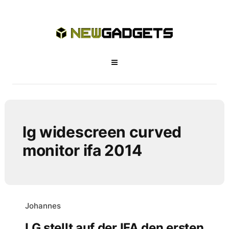
lg widescreen curved
monitor ifa 2014
Johannes
LG stellt auf der IFA den ersten