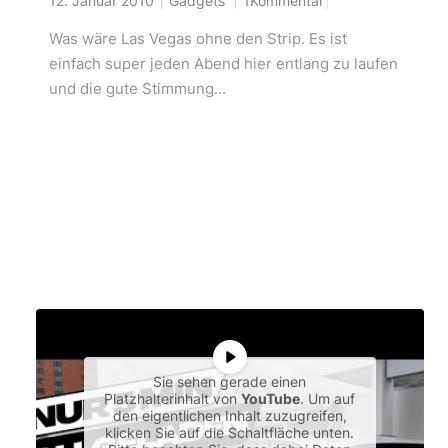
12. Januar 2010
Gadgets
1Kommentar
Was wäre Las Vegas ohne den Strip. Es ist
einfach super jeden Abend hier entlang zu laufen
und die gute Stimmung...
Sie sehen gerade einen
Platzhalterinhalt von
YouTube
. Um auf
den eigentlichen Inhalt zuzugreifen,
klicken Sie auf die Schaltfläche unten.