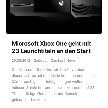
Microsoft Xbox One geht mit
23 Launchtiteln an den Start
20.08.2013
Gadgets
Gaming
News
Die Microsoft Xbox One wird im November
diesen Jahres auf den Markt kommen und da die
Käufer auch gleich richtig loslegen wollen,
müssen Spiele her und da kann Microsoft auf 23
Titel zurückgreifen die mit der Konsole
gelaunched werden.