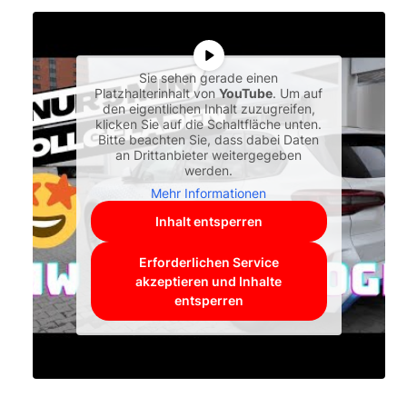
Sie sehen gerade einen
Platzhalterinhalt von
YouTube
. Um auf
den eigentlichen Inhalt zuzugreifen,
klicken Sie auf die Schaltfläche unten.
Bitte beachten Sie, dass dabei Daten
an Drittanbieter weitergegeben
werden.
Mehr Informationen
Inhalt entsperren
Erforderlichen Service
akzeptieren und Inhalte
entsperren