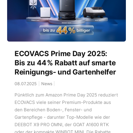
ECOVACS Prime Day 2025:
Bis zu 44 % Rabatt auf smarte
Reinigungs- und Gartenhelfer
08.07.2025
News
Pünktlich zum Amazon Prime Day 2025 reduziert
ECOVACS viele seiner Premium-Produkte aus
den Bereichen Boden-, Fenster- und
Gartenpflege - darunter Top-Modelle wie der
DEEBOT X9 PRO OMNI, der GOAT A1600 RTK
oder der kompakte WINBOT MINI. Die Rabatte