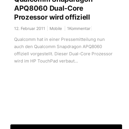
APQ8060 Dual-Core
Prozessor wird offiziell
12. Februar 2011
Mobile
1Kommentar
Qualcomm hat in einer Pressemitteilung nun
auch den Qualcomm Snapdragon APQ8060
offiziell vorgestellt. Dieser Dual-Core Prozessor
wird im HP TouchPad verbaut...