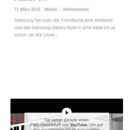
11. März 2012
Mobile
0Kommentare
Samsung hat wohl die Trendfarbe pink entdeckt
und das Samsung Galaxy Note in pink habe ich ja
schon vor die Linse...
Sie sehen gerade einen
Platzhalterinhalt von
YouTube
. Um auf
den eigentlichen Inhalt zuzugreifen,