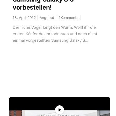
vorbestellen!
18. April 2012
Angebot
1Kommentar
Der frühe Vogel fängt den Wurm. Wollt ihr die
ersten Käufer des brandneuen und noch nicht
einmal vorgestellten Samsung Galaxy S...