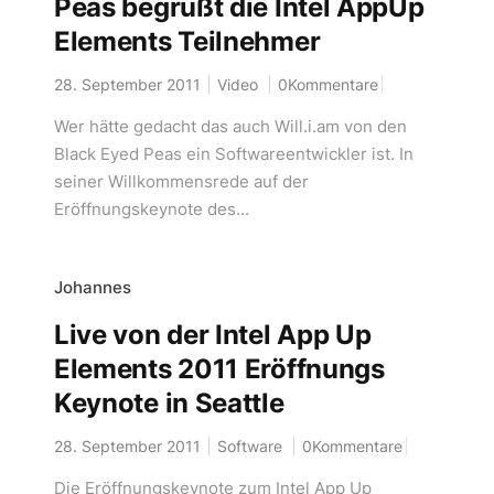
Peas begrüßt die Intel AppUp
Elements Teilnehmer
28. September 2011
Video
0Kommentare
Wer hätte gedacht das auch Will.i.am von den
Black Eyed Peas ein Softwareentwickler ist. In
seiner Willkommensrede auf der
Eröffnungskeynote des...
Johannes
Live von der Intel App Up
Elements 2011 Eröffnungs
Keynote in Seattle
28. September 2011
Software
0Kommentare
Die Eröffnungskeynote zum Intel App Up