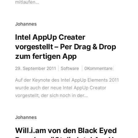
mitlaufen...
Johannes
Intel AppUp Creater
vorgestellt – Per Drag & Drop
zum fertigen App
29. September 2011
Software
0Kommentare
Auf der Keynote des Intel AppUp Elements 2011
wurde auch der neue Intel AppUp Creator
vorgestellt, der sich noch in der...
Johannes
Will.i.am von den Black Eyed