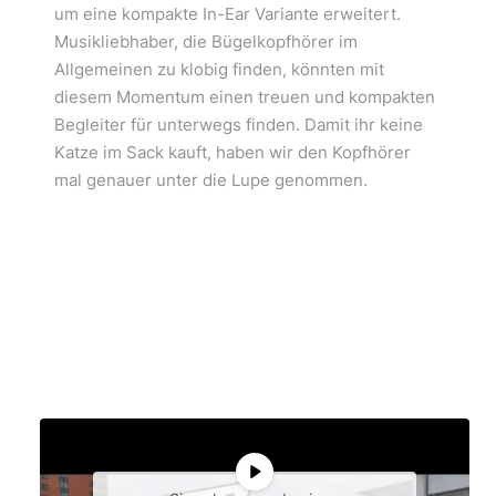
um eine kompakte In-Ear Variante erweitert.
Musikliebhaber, die Bügelkopfhörer im
Allgemeinen zu klobig finden, könnten mit
diesem Momentum einen treuen und kompakten
Begleiter für unterwegs finden. Damit ihr keine
Katze im Sack kauft, haben wir den Kopfhörer
mal genauer unter die Lupe genommen.