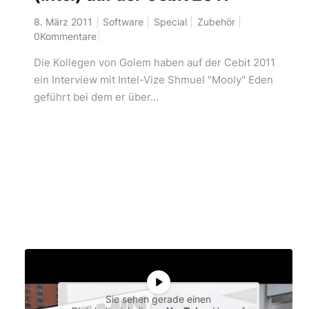
8. März 2011
Software
Special
Zubehör
0Kommentare
Die Kollegen von Golem haben auf der Cebit 2011
ein Interview mit Intel-Vize Shmuel "Mooly" Eden
geführt bei dem er über...
Sie sehen gerade einen