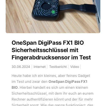
OneSpan DigiPass FX1 BIO
Sicherheitsschlüssel mit
Fingerabdrucksensor im Test
30.06.2024
Internet
Testbericht
Video
Heute habe ich ein kleines, aber feines Gadget
im Test und zwar den
OneSpan DigiPass FX1
BIO
. Hierbei handelt es sich um einen kleinen
Sicherheitsschlüssel, mit dem ihr euch an eurem
Rechner authentifizieren könnt und der für mehr
Sicherheit sorgt. Wie das ganze funktioniert, das