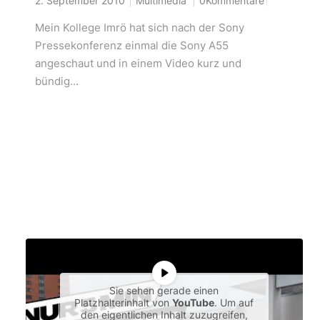
2. September 2010
Multimedia
0Kommentare
Mein Kollege Imrö hat sich nach der Sony
Pressekonferenz einmal die Sony A55
angeschaut und in einem Video kurz und
bündig...
Sie sehen gerade einen
Platzhalterinhalt von
YouTube
. Um auf
den eigentlichen Inhalt zuzugreifen,