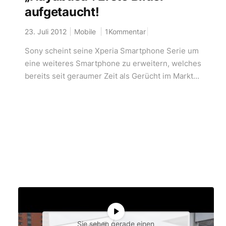
aufgetaucht!
23. Juli 2012
Mobile
1Kommentar
Sony scheint seine Xperia Smartphone Serie um
eine weiteres Smartphone zu erweitern, welches
bereits seit geraumer Zeit als Gerücht im Markt...
Sie sehen gerade einen