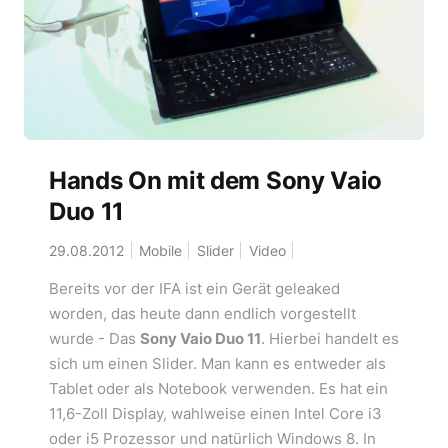
Hands On mit dem Sony Vaio
Duo 11
29.08.2012
Mobile
Slider
Video
Bereits vor der IFA ist ein Gerät geleaked
worden, das heute dann endlich vorgestellt
wurde - Das
Sony Vaio Duo 11
. Hierbei handelt es
sich um einen Slider. Man kann es entweder als
Tablet oder als Notebook verwenden. Es hat ein
11,6-Zoll Display, wahlweise einen Intel Core i3
oder i5 Prozessor und natürlich Windows 8. In