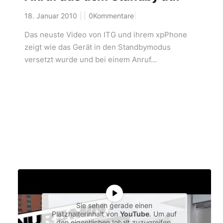
18. Januar 2010
0Kommentare
Das neuste Video von ITG und ihrem xpPhone
zeigt wie das Gerät in den Standbymodus
versetzt wurde und bei einem Anruf...
Sie sehen gerade einen
Platzhalterinhalt von
YouTube
. Um auf
den eigentlichen Inhalt zuzugreifen,