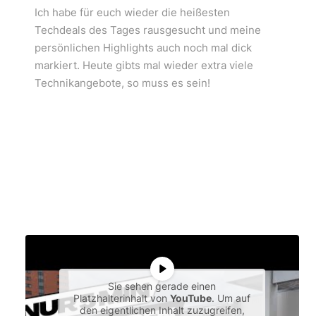
Ich habe für euch wieder die heißesten
Techdeals des Tages rausgesucht und meine
persönlichen Highlights auch noch mal dick
markiert. Heute gibts mal wieder extra viele
Technikangebote, so muss es sein!
Sie sehen gerade einen
Platzhalterinhalt von
YouTube
. Um auf
den eigentlichen Inhalt zuzugreifen,