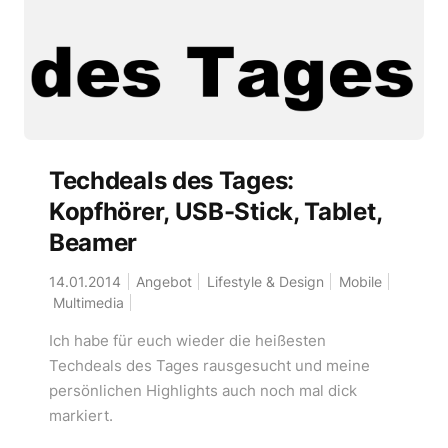
Techdeals des Tages:
Kopfhörer, USB-Stick, Tablet,
Beamer
14.01.2014
Angebot
Lifestyle & Design
Mobile
Multimedia
Ich habe für euch wieder die heißesten
Techdeals des Tages rausgesucht und meine
persönlichen Highlights auch noch mal dick
markiert.