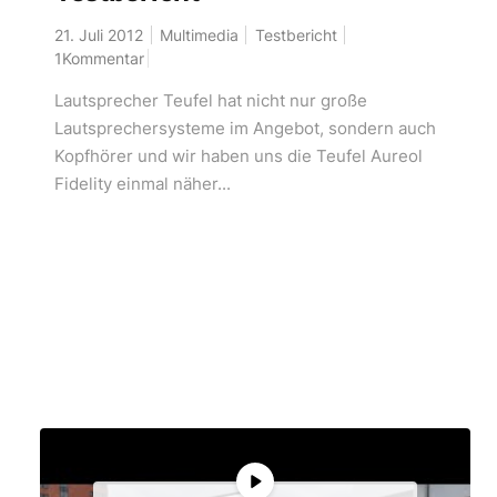
21. Juli 2012
Multimedia
Testbericht
1Kommentar
Lautsprecher Teufel hat nicht nur große
Lautsprechersysteme im Angebot, sondern auch
Kopfhörer und wir haben uns die Teufel Aureol
Fidelity einmal näher...