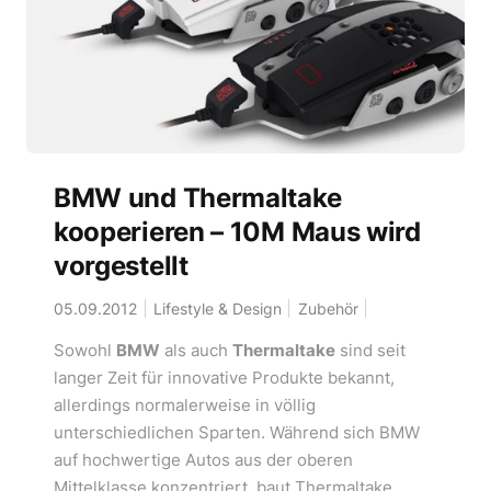
BMW und Thermaltake
kooperieren – 10M Maus wird
vorgestellt
05.09.2012
Lifestyle & Design
Zubehör
Sowohl
BMW
als auch
Thermaltake
sind seit
langer Zeit für innovative Produkte bekannt,
allerdings normalerweise in völlig
unterschiedlichen Sparten. Während sich BMW
auf hochwertige Autos aus der oberen
Mittelklasse konzentriert, baut Thermaltake