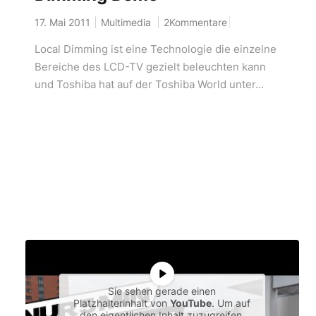
17. Mai 2011
Multimedia
2Kommentare
Local Dimming ist eine Technologie die einzelne
Bereiche des LCD-TV gezielt beleuchten kann
und Toshiba hat auf der Toshiba World unter...
Sie sehen gerade einen
Platzhalterinhalt von
YouTube
. Um auf
den eigentlichen Inhalt zuzugreifen,