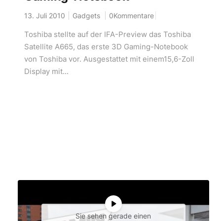
13. Juli 2010
Gadgets
0Kommentare
Toshiba stellte auf der IFA-Preview das Toshiba
Satellite A665, das erste 3D Gaming-Notebook
von Toshiba vor. Ausgestattet mit einem15,6-Zoll
Display mit...
Sie sehen gerade einen