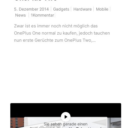
5. Dezember 2014
Gadgets
Hardware
Mobile
News
1Kommentar
Zwar ist es immer noch nicht möglich das
OnePlus One normal zu kaufen, jedoch tauchen
nun erste Gerüchte zum OnePlus Two,...
Sie sehen gerade einen