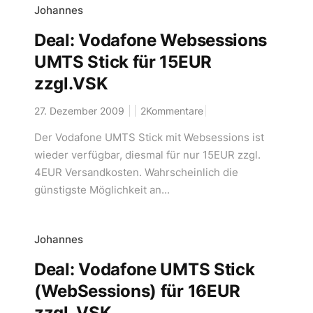
Johannes
Deal: Vodafone Websessions
UMTS Stick für 15EUR
zzgl.VSK
27. Dezember 2009
2Kommentare
Der Vodafone UMTS Stick mit Websessions ist
wieder verfügbar, diesmal für nur 15EUR zzgl.
4EUR Versandkosten. Wahrscheinlich die
günstigste Möglichkeit an...
Johannes
Deal: Vodafone UMTS Stick
(WebSessions) für 16EUR
zzgl. VSK