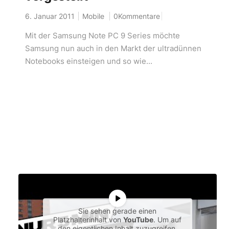
6. Januar 2011
Mobile
0Kommentare
Mit der Samsung Note PC 9 Series möchte
Samsung nun auch in den Markt der ultradünnen
Notebooks einsteigen und so wie...
Sie sehen gerade einen
Platzhalterinhalt von
YouTube
. Um auf
den eigentlichen Inhalt zuzugreifen,