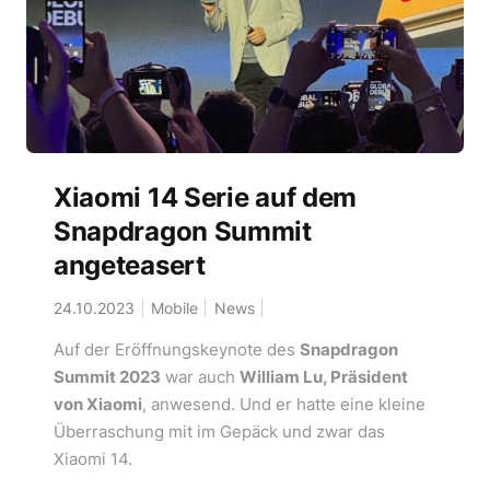
Xiaomi 14 Serie auf dem
Snapdragon Summit
angeteasert
24.10.2023
Mobile
News
Auf der Eröffnungskeynote des
Snapdragon
Summit 2023
war auch
William Lu, Präsident
von Xiaomi
, anwesend. Und er hatte eine kleine
Überraschung mit im Gepäck und zwar das
Xiaomi 14.