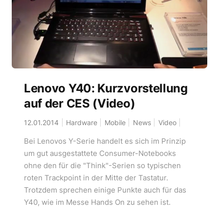
Lenovo Y40: Kurzvorstellung
auf der CES (Video)
12.01.2014
Hardware
Mobile
News
Video
Bei Lenovos Y-Serie handelt es sich im Prinzip
um gut ausgestattete Consumer-Notebooks
ohne den für die "Think"-Serien so typischen
roten Trackpoint in der Mitte der Tastatur.
Trotzdem sprechen einige Punkte auch für das
Y40, wie im Messe Hands On zu sehen ist.