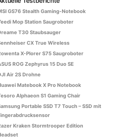
Aktuelle Testberichte
MSI GS76 Stealth Gaming-Notebook
eedi Mop Station Saugroboter
Dreame T30 Staubsauger
Sennheiser CX True Wireless
Rowenta X-Plorer S75 Saugroboter
ASUS ROG Zephyrus 15 Duo SE
JI Air 2S Drohne
Huawei Matebook X Pro Notebook
Tesoro Alphaeon S1 Gaming Chair
Samsung Portable SSD T7 Touch – SSD mit
Fingerabdrucksensor
azer Kraken Stormtrooper Edition
Headset