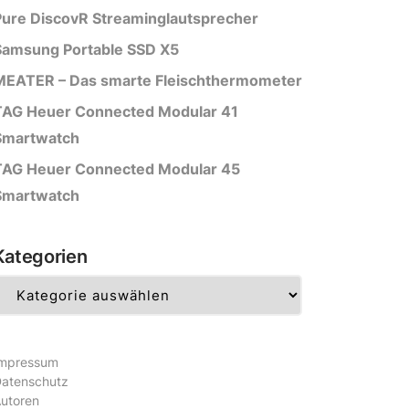
Pure DiscovR Streaminglautsprecher
Samsung Portable SSD X5
MEATER – Das smarte Fleischthermometer
TAG Heuer Connected Modular 41
Smartwatch
TAG Heuer Connected Modular 45
Smartwatch
Kategorien
ategorien
mpressum
atenschutz
utoren