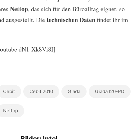
Nettop
eres
, das sich für den Büroalltag eignet, so
technischen Daten
d ausgestellt. Die
findet ihr im
youtube dN1-Xk8Vi8I]
Cebit
Cebit 2010
Giada
Giada I20-PD
Nettop
Bilder: Intel