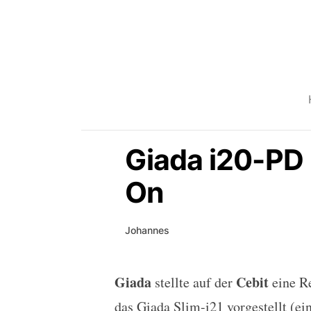
Giada i20-PD
On
Johannes
Giada
Cebit
stellte auf der
eine Re
Giada i20-PD Office Ne
das
Giada Slim-i21
vorgestellt (ei