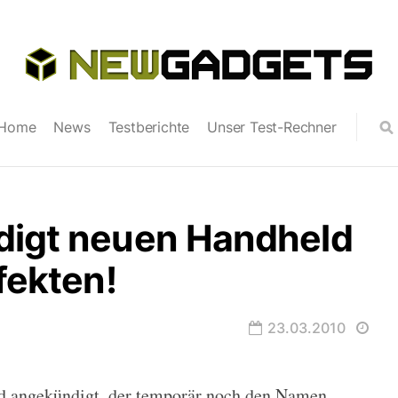
Home
News
Testberichte
Unser Test-Rechner
digt neuen Handheld
fekten!
23.03.2010
d angekündigt, der temporär noch den Namen