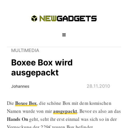
MULTIMEDIA
Boxee Box wird
ausgepackt
28.11.2010
Johannes
Boxee Box
Die
, die schöne Box mit dem komischen
Boxee Box wird ausgepackt
ausgepackt
Namen wurde von mir
. Bevor es also an das
Hands On
geht, seht ihr erst einmal was sich so in der
Verpackung der
229€ teuren Box
befindet.