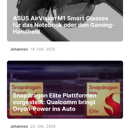
ASUS AirVision M1 Smart Glasses
für das Notebook oder den Gaming-
Handheld
Johannes
14. Feb. 2025
Snapdragon Elite Plattformen
vorgestellt: Qualcomm bringt
Oryon-Power ins Auto
Johannes
22. Okt. 2024