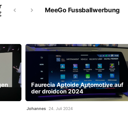
r
MeeGo Fussballwerbung
€
gen
Faurecia Aptoide Automotive auf
der droidcon 2024
Johannes
24. Juli 2024