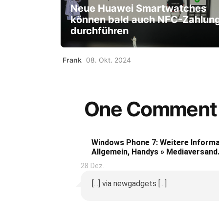
Neue Huawei Smartwatches
können bald auch NFC-Zahlun
durchführen
Frank
08. Okt. 2024
One Comment
Windows Phone 7: Weitere Inform
Allgemein, Handys » Mediaversand
28 Dez.
[...] via newgadgets [...]