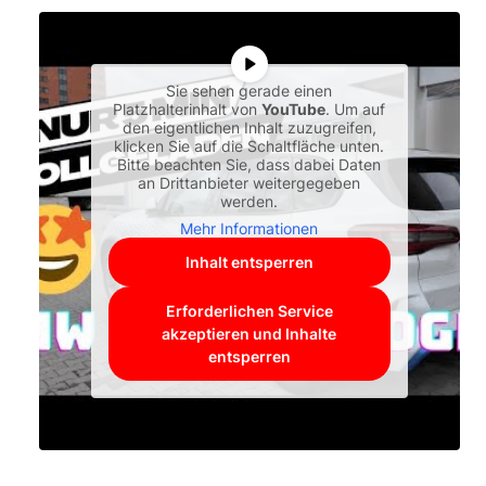
Sie sehen gerade einen
Platzhalterinhalt von
YouTube
. Um auf
den eigentlichen Inhalt zuzugreifen,
klicken Sie auf die Schaltfläche unten.
Bitte beachten Sie, dass dabei Daten
an Drittanbieter weitergegeben
werden.
Mehr Informationen
Inhalt entsperren
Erforderlichen Service
akzeptieren und Inhalte
entsperren