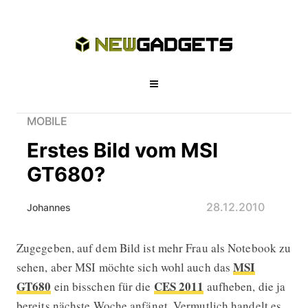
MOBILE
Erstes Bild vom MSI
GT680?
28.12.2010
Johannes
Zugegeben, auf dem Bild ist mehr Frau als Notebook zu
Erstes Bild vom MSI GT680?
MSI
sehen, aber MSI möchte sich wohl auch das
GT680
CES 2011
ein bisschen für die
aufheben, die ja
bereits nächste Woche anfängt. Vermutlich handelt es